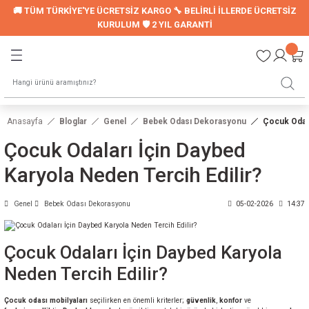
🚚 TÜM TÜRKİYE'YE ÜCRETSİZ KARGO 🔧 BELİRLİ İLLERDE ÜCRETSİZ
Geri Dön
Geri Dön
KURULUM 🛡️ 2 YIL GARANTİ
LER
UYKU SETİ
Montessori Uyku Seti
Anasayfa
Bloglar
Genel
Bebek Odası Dekorasyonu
Çocuk Odala
Genç Nevresim Seti
Çocuk Odaları İçin Daybed
ori Modelleri
Karyola Neden Tercih Edilir?
Genel
Bebek Odası Dekorasyonu
05-02-2026
14:37
LARI
Çocuk Odaları İçin Daybed Karyola
Neden Tercih Edilir?
Çocuk odası mobilyaları
seçilirken en önemli kriterler;
güvenlik
,
konfor
ve