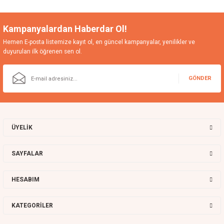
Kampanyalardan Haberdar Ol!
Hemen E-posta listemize kayıt ol, en güncel kampanyalar, yenilikler ve
duyuruları ilk öğrenen sen ol.
GÖNDER
ÜYELİK
SAYFALAR
HESABIM
KATEGORİLER