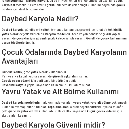
fonksiyonellik
tir.
Daybed karyola
, bu üç ihtiyacı tek bir üründe birleştiren özel bir
çocuk
karyolası
modelidir. Hem estetik görünümü hem de çok amaçlı kullanımı sayesinde
çocuk
odaları
için ideal bir çözümdür.
Daybed Karyola
Nedir?
Daybed karyola
, gündüzleri
koltuk
formunda kullanılan, geceleri ise rahat bir
tek kişilik
yatak
olarak değerlendirilen bir
karyola modeli
dir. Arka ve yan panellerle çevrili yapısı
Modelleri
sayesinde
çocuklar için güvenli yatak
kategorisinde yer alır. Genellikle
çocuk kullanımına
uygun ölçülerde
üretilir.
Çocuk Odalarında
Daybed Karyolanın
Avantajları
Gündüz
koltuk
, gece
yatak
olarak kullanılabilir.
Yan ve arka kapalı yapısı sayesinde
güvenli uyku alanı
sunar.
Çocuk odası düzeni
için derli toplu bir görünüm sağlar.
Dayanıklı karyola
yapısı sayesinde uzun ömürlü kullanım sunar.
Yavru Yatak ve Alt Bölme Kullanımı
Daybed karyola modelleri
nin alt kısmında yer alan
yavru yatak
veya
alt bölme
, çok amaçlı
kullanım avantajı sunar. Bu alan
depolama alanı
olarak değerlendirilebilir ya da misafir
geldiğinde
ek yatak
olarak kullanılabilir. Bu özellik sayesinde
küçük çocuk odaları
için
ekstra alan kazanılır.
Daybed Karyola
Güvenli midir?