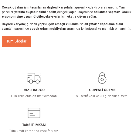
Çocuk odaları için tasarlanan
daybed karyolalar
, güvenlik odaklı olarak üretilir. Yan
paneller
yatakta düşme riskini
azaltır, dengeli yapısı sayesinde
sallanma yapmaz
.
Çocuk
ergonomisine uygun ölçüler
, ebeveynler için ekstra güven sağlar.
Daybed karyola
; güvenli yapısı,
çok amaçlı kullanımı
ve
alt yatak / depolama alanı
avantajı sayesinde
çocuk odası mobilyaları
arasında fonksiyonel ve mantıklı bir tercihtir.
Tüm Bloglar
HIZLI KARGO
GÜVENLİ ÖDEME
Tüm ürünlerde alt limit olmadan.
SSL sertifikası ve 3D güvenlik sistemi.
TAKSİT İMKANI
Tüm kredi kartlarına vade farksız.