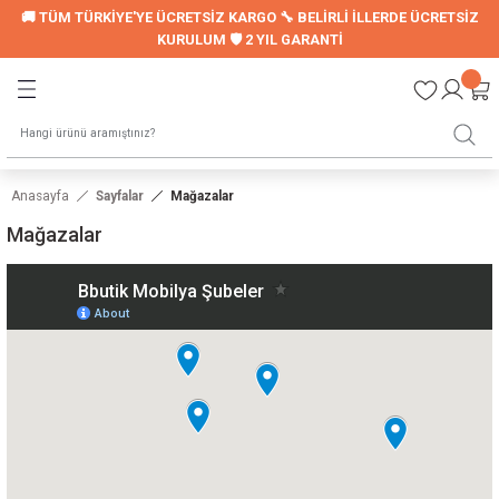
🚚 TÜM TÜRKİYE'YE ÜCRETSİZ KARGO 🔧 BELİRLİ İLLERDE ÜCRETSİZ
Geri Dön
Geri Dön
KURULUM 🛡️ 2 YIL GARANTİ
LER
UYKU SETİ
Montessori Uyku Seti
Anasayfa
Sayfalar
Mağazalar
Genç Nevresim Seti
Mağazalar
ori Modelleri
LARI