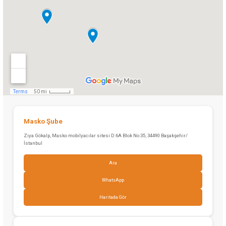
Modelleri
Masko Şube
Ziya Gökalp, Masko mobilyacılar sitesi D:6A Blok No:35, 34490 Başakşehir/
İstanbul
Ara
WhatsApp
Haritada Gör