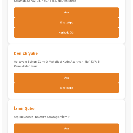
Karaman, Sanayi Cd. No:27, 16130 Nilüfer/Bursa
Ara
WhatsApp
Haritada Gör
Denizli Şube
Acıpayam Bulvarı Zümrüt Mahallesi Kutlu Apartmanı No:143/A-B
Pamukkale/Denizli
Ara
WhatsApp
İzmir Şube
Yeşillik Caddesi No:268/a Karabağlar/İzmir
Ara