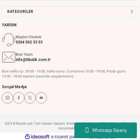
KATEGORİLER
YARDIM
Müşteri Destek
0264 502 33 53
Bize Yazın
info@bbutik.com.tr
Bize hafta içi: 09:00 - 19:00, hafta sonu: Cumartesi 10:00 - 19:00, Pazar günü
12:00 - 18:00 saatleri arasında ulaşabilirsiniz.
Sosyal Medya
2024 © Bbutik.com Tüm Hakları Saklıdır. Kredi kartı bilgileriniz 256bit SSL sertifikası ile
korunmaktadır.
Whatsapp Sipariş
ideasoft
ile
e-