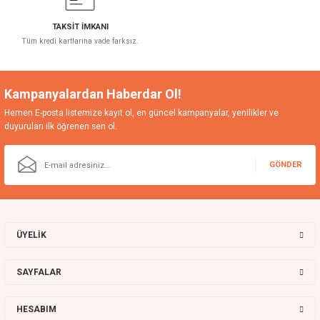
Monica Beyaz Stella Büyüyen Çocuk Odası
TAKSİT İMKANI
68.590,00 TL
Tüm kredi kartlarına vade farksız.
Kampanyalardan Haberdar Ol!
Hemen E-posta listemize kayıt ol, en güncel kampanyalar, yenilikler ve
duyuruları ilk öğrenen sen ol.
GÖNDER
ÜYELİK
SAYFALAR
HESABIM