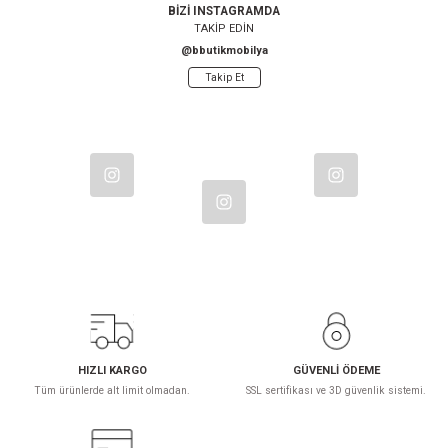
BİZİ INSTAGRAMDA
25.000,00 TL
63.590,00 TL
TAKİP EDİN
@bbutikmobilya
Takip Et
Yeni
Perla Gri Maya 3kp Çocuk Odası (ÖZEL SERİ SINIRLI STOK)
34.990,00 TL
Yeni
Monica Beyaz Büyüyen Karyola
18.500,00 TL
HIZLI KARGO
GÜVENLİ ÖDEME
Tüm ürünlerde alt limit olmadan.
SSL sertifikası ve 3D güvenlik sistemi.
Yeni