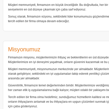
Müşteri memnuniyeti, firmamızın en büyük önceliğidir. Bu doğrultuda, her bir 
seviyelerini en üst düzeye çıkarmak için çaba sarf ediyoruz.
Sonuç olarak, firmamızın vizyonu, sektördeki lider konumumuzu güçlendirmek,
tercih edilen bir firma olmaya devam edeceğiz.
Misyonumuz
Firmamızın misyonu, müşterilerimizin ihtiyaç ve beklentilerini en üst düzeyde
Müşterilerimize en iyi deneyimi yaşatmak, onların güvenini kazanmak ve bu gü
Müşteri memnuniyeti, misyonumuzun merkezinde yer almaktadır. Müşterilerimizi
olarak geliştiriyor, sektördeki en iyi uygulamaları takip ederek yenilikçi çö
arasında yer almaktadır.
Güvenilirlik, firmamızın temel değerlerinden biridir. Müşterilerimize verdiğimi
her zaman etik iş uygulamalarına bağlı kalıyor, müşteri odaklı bir yaklaşımı
Tercih edilen bir firma olma hedefimiz, sunduğumuz hizmetlerin kalitesi ve müş
onların ihtiyaçlarını anlamak ve bu ihtiyaçlara en uygun çözümleri sunmak için s
için çaba gösteriyoruz.