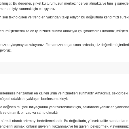
edilmiştir. Bu değerler, şirket kültürümüzün merkezinde yer almakta ve tüm iş süreç
n en iyiyi sunmak için çalışıyoruz.
i en son teknolojileri ve trendleri yakından takip ediyor, bu doğrultuda kendimizi sür
rli müşterilerimize en iyi hizmeti sunma amacıyla çalışmaktadır. Firmamız, müşteri
rımızı paylaşmayı arzuluyoruz. Firmamızın başarısının ardında, siz değerli müşteril
şıyoruz.
terilerimize her zaman en kaliteli ürün ve hizmetleri sunmaktır. Amacımız, sektör
 müşteri odaklı bir yaklaşım benimsemekteyiz.
ve değişen müşteri ihtiyaçlarına yanıt verebilmek için, sektördeki yenilikleri yakınd
 ve dinamik bir yapıya sahip olmaktır.
 sürekli olarak artırmayı hedeflemektedir. Bu doğrultuda, yüksek kalite standartlar
entilerini aşmak, onların güvenini kazanmak ve bu güveni pekiştirmek, vizyonumuzu