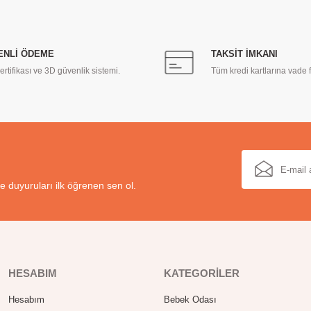
ENLİ ÖDEME
TAKSİT İMKANI
rtifikası ve 3D güvenlik sistemi.
Tüm kredi kartlarına vade f
e duyuruları ilk öğrenen sen ol.
HESABIM
KATEGORİLER
Hesabım
Bebek Odası