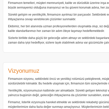
Firmamızın temelleri, müşteri memnuniyeti, kalite ve dürüstlük üzerine inşa 
büyük sermayemiz olduğuna inanıyoruz ve bu güveni korumak adına, her zama
Sürekli gelişim ve yenilikçilik, firmamızın ayrılmaz bir parçasıdır. Sektördek
ihtiyaçlarına cevap verebilecek çözümler sunmaktır.
Ekibimiz, her biri alanında uzman profesyonellerden oluşmakta olup, siz değe
kalite standartlarımızı her zaman bir adım öteye taşımayı hedeflemektedir.
Sizlerle birlikte daha güçlü bir geleceğe adım atmayı ve sektördeki başarıla
zaman daha iyiyi hedefliyor, sizlere layık olabilmek adına var gücümüzle çalı
Vizyonumuz
Firmamızın vizyonu, sektördeki öncü ve yenilikçi rolümüzü pekiştirerek, müş
sürdürülebilir kılmaktır. Bu hedefe ulaşmak için, firmamızın tüm süreçlerinde
Yenilikçilik, vizyonumuzun kalbinde yer almaktadır. Sürekli gelişen teknoloji 
yalnızca bugünün değil, geleceğin ihtiyaçlarına da çözümler sunabilen, esnek
Firmamız, liderlik vizyonuyla hareket etmekte ve sektördeki rekabetçi gücünü
müşterilerimize daha fazla değer sunmayı amaçlıyoruz. Müşterilerimizin bekl