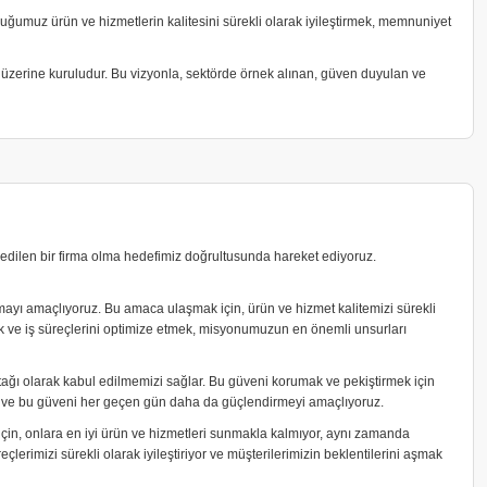
duğumuz ürün ve hizmetlerin kalitesini sürekli olarak iyileştirmek, memnuniyet
üzerine kuruludur. Bu vizyonla, sektörde örnek alınan, güven duyulan ve
h edilen bir firma olma hedefimiz doğrultusunda hareket ediyoruz.
mayı amaçlıyoruz. Bu amaca ulaşmak için, ürün ve hizmet kalitemizi sürekli
rmak ve iş süreçlerini optimize etmek, misyonumuzun en önemli unsurları
 ortağı olarak kabul edilmemizi sağlar. Bu güveni korumak ve pekiştirmek için
idir ve bu güveni her geçen gün daha da güçlendirmeyi amaçlıyoruz.
i için, onlara en iyi ürün ve hizmetleri sunmakla kalmıyor, aynı zamanda
çlerimizi sürekli olarak iyileştiriyor ve müşterilerimizin beklentilerini aşmak