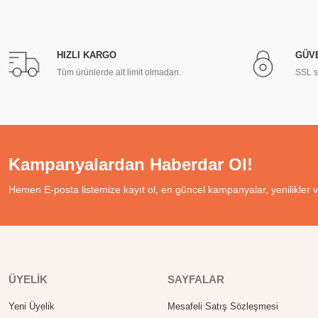
HIZLI KARGO
GÜV
Tüm ürünlerde alt limit olmadan.
SSL se
Kampanyalardan Haberdar Ol!
Hemen E-posta listemize kayıt ol, en güncel kampanyalar, yenilikler v
ÜYELİK
SAYFALAR
Yeni Üyelik
Mesafeli Satış Sözleşmesi