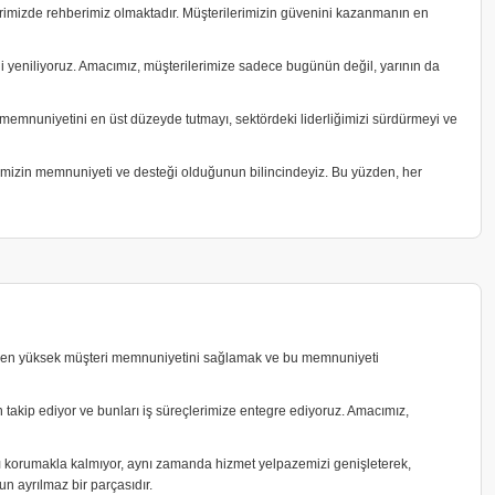
lerimizde rehberimiz olmaktadır. Müşterilerimizin güvenini kazanmanın en
ekli yeniliyoruz. Amacımız, müşterilerimize sadece bugünün değil, yarının da
 memnuniyetini en üst düzeyde tutmayı, sektördeki liderliğimizi sürdürmeyi ve
erimizin memnuniyeti ve desteği olduğunun bilincindeyiz. Bu yüzden, her
deki en yüksek müşteri memnuniyetini sağlamak ve bu memnuniyeti
an takip ediyor ve bunları iş süreçlerimize entegre ediyoruz. Amacımız,
ını korumakla kalmıyor, aynı zamanda hizmet yelpazemizi genişleterek,
n ayrılmaz bir parçasıdır.