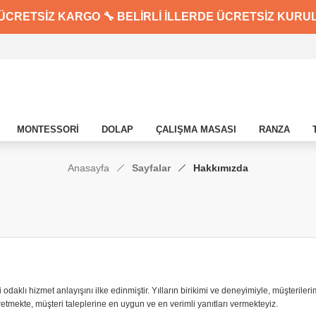
ÜCRETSİZ KARGO 🔧 BELİRLİ İLLERDE ÜCRETSİZ KURULU
MONTESSORİ
DOLAP
ÇALIŞMA MASASI
RANZA
Anasayfa
Sayfalar
Hakkımızda
klı hizmet anlayışını ilke edinmiştir. Yılların birikimi ve deneyimiyle, müşteriler
retmekte, müşteri taleplerine en uygun ve en verimli yanıtları vermekteyiz.