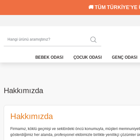
🚚 TÜM TÜRKİYE'YE 
BEBEK ODASI
ÇOCUK ODASI
GENÇ ODASI
Hakkımızda
Hakkımızda
Firmamız, köklü geçmişi ve sektördeki öncü konumuyla, müşteri memnuniyeti oda
gösterdiğimiz her alanda, profesyonel ekibimizle birlikte yenilikçi çözümler ü