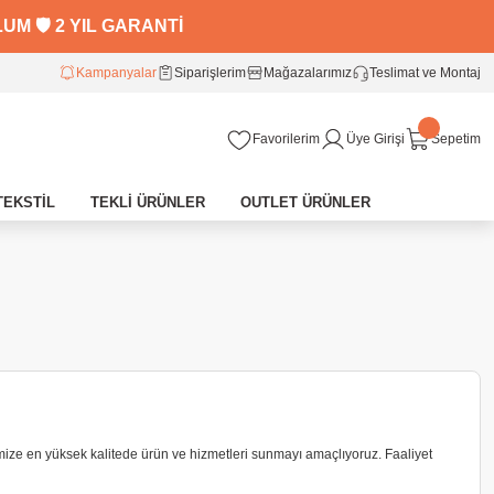
M 🛡️ 2 YIL GARANTİ
Kampanyalar
Siparişlerim
Mağazalarımız
Teslimat ve Montaj
Favorilerim
Üye Girişi
Sepetim
TEKSTİL
TEKLİ ÜRÜNLER
OUTLET ÜRÜNLER
imize en yüksek kalitede ürün ve hizmetleri sunmayı amaçlıyoruz. Faaliyet