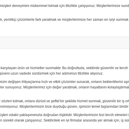
müşteri deneyimini mükemmel kılmak için titizlikle çalışıyoruz. Müşterilerimize sun
 yenilikçi çözümlerle fark yaratmak ve müşterilerimize her zaman en iyiyi sunmak 
 karşılayan ürün ve hizmetler sunmaktır. Bu doğrultuda, sektörde güvenilir ve terci
veni uzun vadede sürdürmek için her adımımızı titizlikle atıyoruz.
n değişen ihtiyaçlarına hızlı ve etkili çözümler sunarak, onların beklentilerini aş
zümler sunuyoruz. Müşterilerimiz için değer yaratmak, onların hayatlarını kolaylaştı
z sözleri tutmak, onlara dürüst ve şeffaf bir şekilde hizmet sunmak, güvenilir bir iş
 benimsiyoruz. Müşterilerimizin bize duyduğu güven, işimizin temel taşlarından bir
teri odaklı yaklaşımımızla doğrudan ilişkilidir. Müşterilerimizin bizi tercih etmeler
ürekli olarak çalışıyoruz. Sektördeki en iyi firmalar arasında yer almak için, iş süre