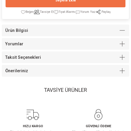
Sepete Ekle
Tavsiye Et
Fiyat Alarmı
Yorum Yaz
Paylaş
Ürün Bilgisi
Modelleri
Yorumlar
Taksit Seçenekleri
Önerileriniz
TAVSİYE ÜRÜNLER
Space Yavru Yatak İçi Sünger Yatak
Cool Ortopedik Yatak
5.000,00 TL
5.400,00 TL
HIZLI KARGO
GÜVENLİ ÖDEME