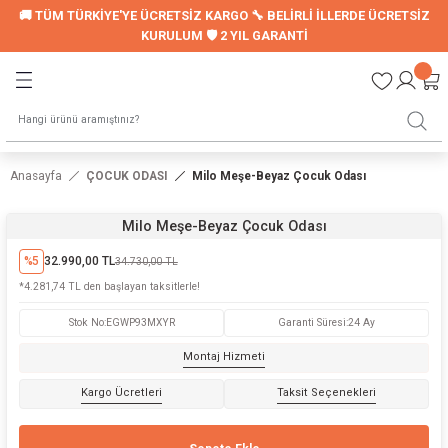
🚚 TÜM TÜRKİYE'YE ÜCRETSİZ KARGO 🔧 BELİRLİ İLLERDE ÜCRETSİZ
Geri Dön
Geri Dön
KURULUM 🛡️ 2 YIL GARANTİ
LER
UYKU SETİ
Montessori Uyku Seti
Anasayfa
ÇOCUK ODASI
Milo Meşe-Beyaz Çocuk Odası
Genç Nevresim Seti
Milo Meşe-Beyaz Çocuk Odası
ori Modelleri
%5
32.990,00 TL
34.730,00 TL
*4.281,74 TL den başlayan taksitlerle!
Stok No
:
EGWP93MXYR
Garanti Süresi
:
24 Ay
LARI
Montaj Hizmeti
Kargo Ücretleri
Taksit Seçenekleri