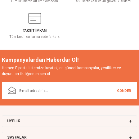
Tüm ürünlerde alt limit olmadan.
SSL sertifikası ve 3D güvenlik sistemi.
TAKSİT İMKANI
Tüm kredi kartlarına vade farksız.
Kampanyalardan Haberdar Ol!
Hemen E-posta listemize kayıt ol, en güncel kampanyalar, yenilikler ve
duyuruları ilk öğrenen sen ol.
GÖNDER
ÜYELİK
SAYFALAR