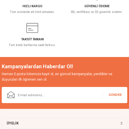
HIZLI KARGO
GÜVENLİ ÖDEME
Tüm ürünlerde alt limit olmadan.
SSL sertifikası ve 3D güvenlik sistemi.
TAKSİT İMKANI
Tüm kredi kartlarına vade farksız.
Kampanyalardan Haberdar Ol!
Hemen E-posta listemize kayıt ol, en güncel kampanyalar, yenilikler ve
duyuruları ilk öğrenen sen ol.
GÖNDER
ÜYELİK