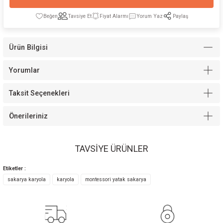
Tavsiye Et
Fiyat Alarmı
Yorum Yaz
Paylaş
Ürün Bilgisi
Modelleri
Yorumlar
Taksit Seçenekleri
Önerileriniz
TAVSİYE ÜRÜNLER
Etiketler :
Space Yavru Yatak İçi Sünger Yatak
Cool Ortopedik Yatak
sakarya karyola
karyola
montessori yatak sakarya
5.000,00 TL
5.400,00 TL