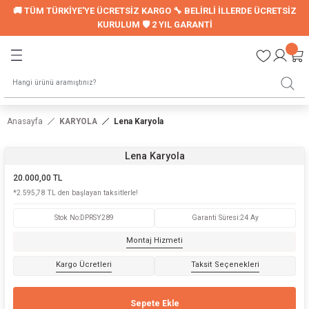
🚚 TÜM TÜRKİYE'YE ÜCRETSİZ KARGO 🔧 BELİRLİ İLLERDE ÜCRETSİZ
Geri Dön
Geri Dön
KURULUM 🛡️ 2 YIL GARANTİ
LER
UYKU SETİ
Montessori Uyku Seti
Anasayfa
KARYOLA
Lena Karyola
Genç Nevresim Seti
Lena Karyola
ori Modelleri
20.000,00 TL
*2.595,78 TL den başlayan taksitlerle!
Stok No
:
DPRSY289
Garanti Süresi
:
24 Ay
LARI
Montaj Hizmeti
Kargo Ücretleri
Taksit Seçenekleri
Sepete Ekle