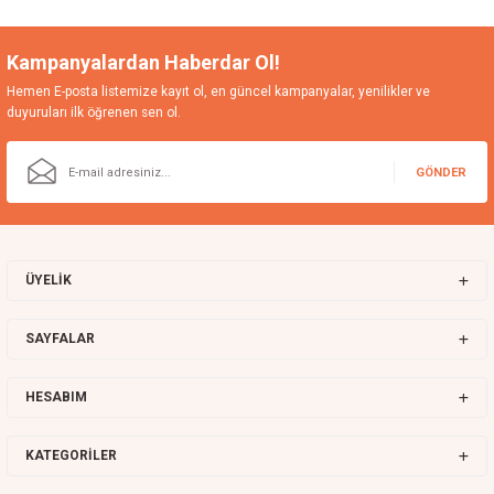
Kampanyalardan Haberdar Ol!
Hemen E-posta listemize kayıt ol, en güncel kampanyalar, yenilikler ve
duyuruları ilk öğrenen sen ol.
GÖNDER
ÜYELİK
SAYFALAR
HESABIM
KATEGORİLER