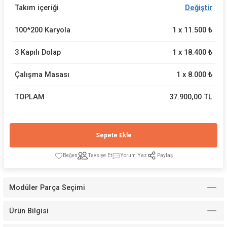
Takım içeriği
Değiştir
100*200 Karyola
1
x
11.500
₺
3 Kapılı Dolap
1
x
18.400
₺
Modelleri
Çalışma Masası
1
x
8.000
₺
TOPLAM
37.900,00 TL
Sepete Ekle
Tavsiye Et
Yorum Yaz
Paylaş
Modüler Parça Seçimi
Ürün Bilgisi