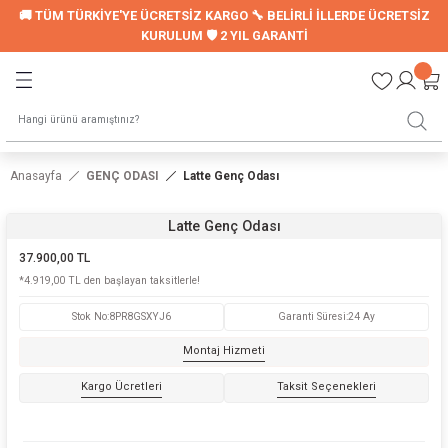
🚚 TÜM TÜRKİYE'YE ÜCRETSİZ KARGO 🔧 BELİRLİ İLLERDE ÜCRETSİZ
Geri Dön
Geri Dön
KURULUM 🛡️ 2 YIL GARANTİ
LER
UYKU SETİ
Montessori Uyku Seti
Anasayfa
GENÇ ODASI
Latte Genç Odası
Genç Nevresim Seti
Latte Genç Odası
ori Modelleri
37.900,00 TL
*4.919,00 TL den başlayan taksitlerle!
Stok No
:
8PR8GSXYJ6
Garanti Süresi
:
24 Ay
LARI
Montaj Hizmeti
Kargo Ücretleri
Taksit Seçenekleri