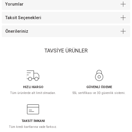
Yorumlar
Taksit Seçenekleri
Önerileriniz
TAVSİYE ÜRÜNLER
Cool Ortopedik Yatak
5.400,00 TL
HIZLI KARGO
GÜVENLİ ÖDEME
Tüm ürünlerde alt limit olmadan.
SSL sertifikası ve 3D güvenlik sistemi.
TAKSİT İMKANI
Tüm kredi kartlarına vade farksız.