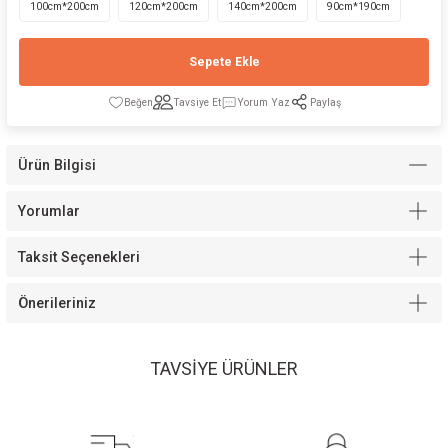
100cm*200cm
120cm*200cm
140cm*200cm
90cm*190cm
Sepete Ekle
Tavsiye Et
Yorum Yaz
Paylaş
Modelleri
Ürün Bilgisi
Yorumlar
Taksit Seçenekleri
Önerileriniz
TAVSİYE ÜRÜNLER
Cool Ortopedik Yatak