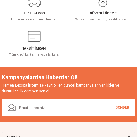
5.400,00 TL
HIZLI KARGO
GÜVENLİ ÖDEME
Tüm ürünlerde alt limit olmadan.
SSL sertifikası ve 3D güvenlik sistemi.
TAKSİT İMKANI
Tüm kredi kartlarına vade farksız.
Kampanyalardan Haberdar Ol!
Hemen E-posta listemize kayıt ol, en güncel kampanyalar, yenilikler ve
duyuruları ilk öğrenen sen ol.
GÖNDER