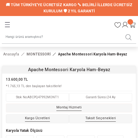
🚚 TÜM TÜRKİYE'YE ÜCRETSİZ KARGO 🔧 BELİRLİ İLLERDE ÜCRETSİZ
Geri Dön
Geri Dön
KURULUM 🛡️ 2 YIL GARANTİ
LER
UYKU SETİ
Montessori Uyku Seti
Anasayfa
MONTESSORİ
Apache Montessori Karyola Ham-Beyaz
Genç Nevresim Seti
Apache Montessori Karyola Ham-Beyaz
ori Modelleri
13.600,00 TL
*1.765,13 TL den başlayan taksitlerle!
Stok No
:
ABCPQ47992MONT1
Garanti Süresi
:
24 Ay
LARI
Montaj Hizmeti
Kargo Ücretleri
Taksit Seçenekleri
Karyola Yatak Ölçüsü