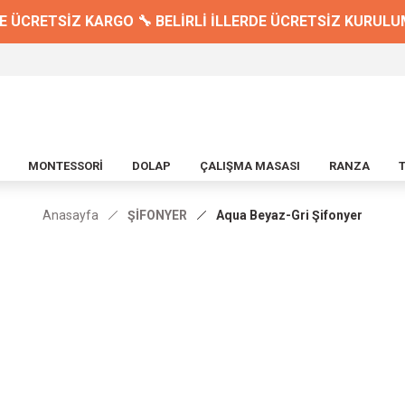
E ÜCRETSİZ KARGO 🔧 BELİRLİ İLLERDE ÜCRETSİZ KURULUM 
MONTESSORİ
DOLAP
ÇALIŞMA MASASI
RANZA
Anasayfa
ŞİFONYER
Aqua Beyaz-Gri Şifonyer