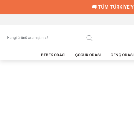
🚚 TÜM TÜRKİYE'Y
BEBEK ODASI
ÇOCUK ODASI
GENÇ ODASI