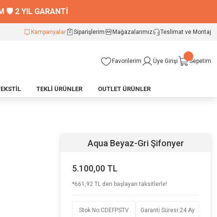
🛡️ 2 YIL GARANTİ
Kampanyalar
Siparişlerim
Mağazalarımız
Teslimat ve Montaj
Favorilerim
Üye Girişi
Sepetim
TEKSTİL
TEKLİ ÜRÜNLER
OUTLET ÜRÜNLER
Aqua Beyaz-Gri Şifonyer
5.100,00 TL
*661,92 TL den başlayan taksitlerle!
Stok No
:
CDEFPSTV
Garanti Süresi
:
24 Ay