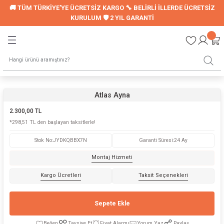
🚚 TÜM TÜRKİYE'YE ÜCRETSİZ KARGO 🔧 BELİRLİ İLLERDE ÜCRETSİZ
Geri Dön
Geri Dön
KURULUM 🛡️ 2 YIL GARANTİ
LER
UYKU SETİ
Montessori Uyku Seti
Genç Nevresim Seti
Atlas Ayna
2.300,00 TL
ori Modelleri
*298,51 TL den başlayan taksitlerle!
Stok No
:
JYDKQBBX7N
Garanti Süresi
:
24 Ay
Montaj Hizmeti
LARI
Kargo Ücretleri
Taksit Seçenekleri
Sepete Ekle
Tavsiye Et
Fiyat Alarmı
Yorum Yaz
Paylaş