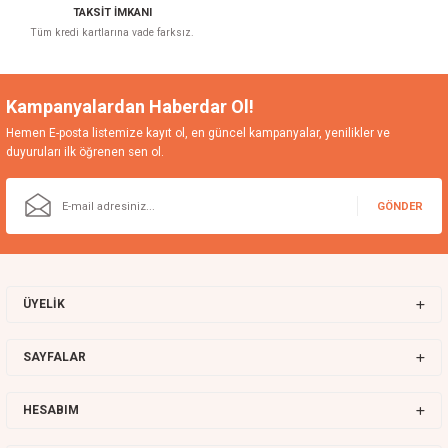
TAKSİT İMKANI
Tüm kredi kartlarına vade farksız.
Kampanyalardan Haberdar Ol!
Hemen E-posta listemize kayıt ol, en güncel kampanyalar, yenilikler ve
duyuruları ilk öğrenen sen ol.
GÖNDER
ÜYELİK
SAYFALAR
HESABIM