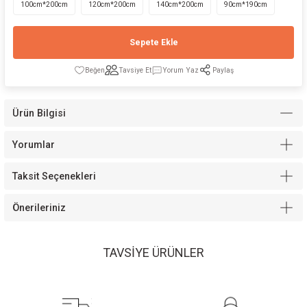
100cm*200cm
120cm*200cm
140cm*200cm
90cm*190cm
Sepete Ekle
Tavsiye Et
Yorum Yaz
Paylaş
Modelleri
Ürün Bilgisi
Yorumlar
Taksit Seçenekleri
Önerileriniz
TAVSİYE ÜRÜNLER
Space Yavru Yatak İçi Sünger Yatak
Cool Ortopedik Yatak