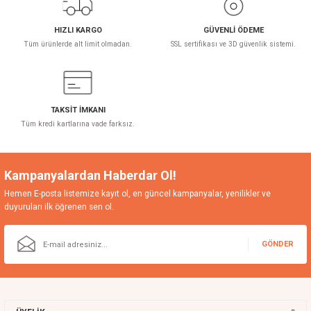
5.000,00 TL
5.400,00 TL
HIZLI KARGO
GÜVENLİ ÖDEME
Tüm ürünlerde alt limit olmadan.
SSL sertifikası ve 3D güvenlik sistemi.
TAKSİT İMKANI
Tüm kredi kartlarına vade farksız.
Kampanyalardan Haberdar Ol!
Hemen E-posta listemize kayıt ol, en güncel kampanyalar, yenilikler ve
duyuruları ilk öğrenen sen ol.
GÖNDER