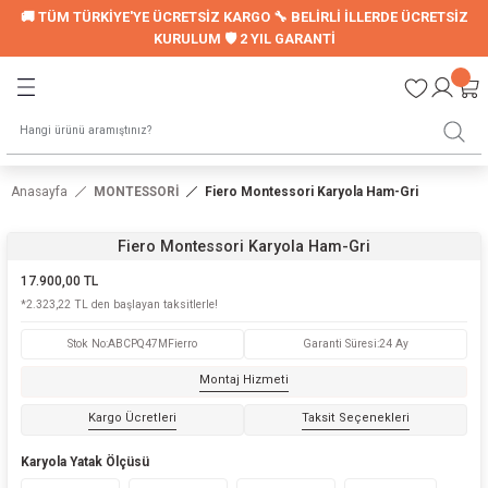
🚚 TÜM TÜRKİYE'YE ÜCRETSİZ KARGO 🔧 BELİRLİ İLLERDE ÜCRETSİZ
Geri Dön
Geri Dön
KURULUM 🛡️ 2 YIL GARANTİ
LER
UYKU SETİ
Montessori Uyku Seti
Anasayfa
MONTESSORİ
Fiero Montessori Karyola Ham-Gri
Genç Nevresim Seti
Fiero Montessori Karyola Ham-Gri
ori Modelleri
17.900,00 TL
*2.323,22 TL den başlayan taksitlerle!
Stok No
:
ABCPQ47MFierro
Garanti Süresi
:
24 Ay
LARI
Montaj Hizmeti
Kargo Ücretleri
Taksit Seçenekleri
Karyola Yatak Ölçüsü