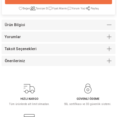
Tavsiye Et
Fiyat Alarmı
Yorum Yaz
Paylaş
Ürün Bilgisi
Modelleri
Yorumlar
Taksit Seçenekleri
Önerileriniz
HIZLI KARGO
GÜVENLİ ÖDEME
Tüm ürünlerde alt limit olmadan.
SSL sertifikası ve 3D güvenlik sistemi.