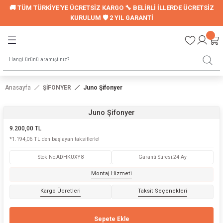
🚚 TÜM TÜRKİYE'YE ÜCRETSİZ KARGO 🔧 BELİRLİ İLLERDE ÜCRETSİZ
Geri Dön
Geri Dön
KURULUM 🛡️ 2 YIL GARANTİ
LER
UYKU SETİ
Montessori Uyku Seti
Anasayfa
ŞİFONYER
Juno Şifonyer
Genç Nevresim Seti
Juno Şifonyer
ori Modelleri
9.200,00 TL
*1.194,06 TL den başlayan taksitlerle!
Stok No
:
ADHKUXY8
Garanti Süresi
:
24 Ay
LARI
Montaj Hizmeti
Kargo Ücretleri
Taksit Seçenekleri
Sepete Ekle