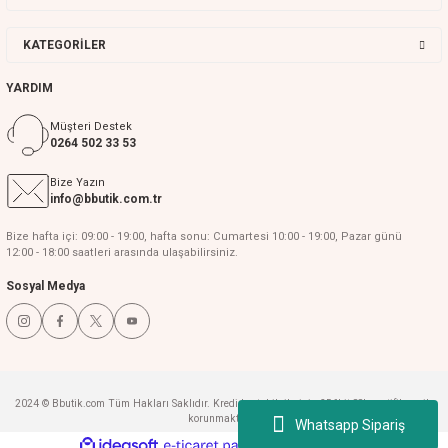
KATEGORİLER
YARDIM
Müşteri Destek
0264 502 33 53
Bize Yazın
info@bbutik.com.tr
Bize hafta içi: 09:00 - 19:00, hafta sonu: Cumartesi 10:00 - 19:00, Pazar günü
12:00 - 18:00 saatleri arasında ulaşabilirsiniz.
Sosyal Medya
2024 © Bbutik.com Tüm Hakları Saklıdır. Kredi kartı bilgileriniz 256bit SSL sertifikası ile
korunmaktadır.
Whatsapp Sipariş
ideasoft
ile
e-