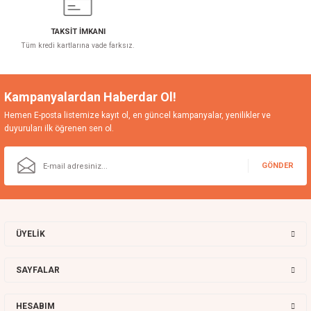
TAKSİT İMKANI
Tüm kredi kartlarına vade farksız.
Kampanyalardan Haberdar Ol!
Hemen E-posta listemize kayıt ol, en güncel kampanyalar, yenilikler ve
duyuruları ilk öğrenen sen ol.
GÖNDER
ÜYELİK
SAYFALAR
HESABIM