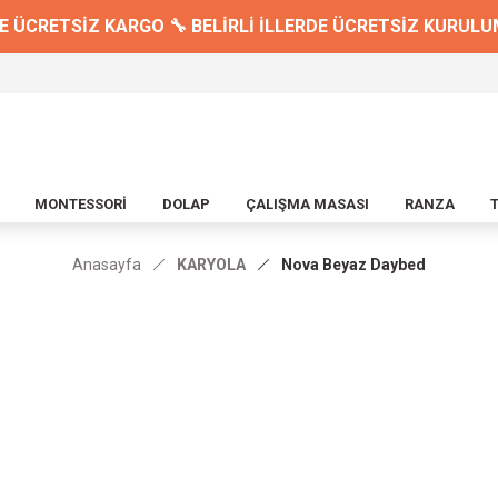
E ÜCRETSİZ KARGO 🔧 BELİRLİ İLLERDE ÜCRETSİZ KURULUM 
MONTESSORİ
DOLAP
ÇALIŞMA MASASI
RANZA
Anasayfa
KARYOLA
Nova Beyaz Daybed