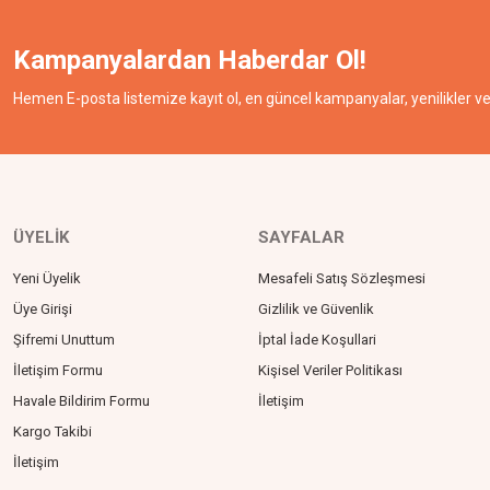
Kampanyalardan Haberdar Ol!
Hemen E-posta listemize kayıt ol, en güncel kampanyalar, yenilikler ve 
ÜYELİK
SAYFALAR
Yeni Üyelik
Mesafeli Satış Sözleşmesi
Üye Girişi
Gizlilik ve Güvenlik
Şifremi Unuttum
İptal İade Koşullari
İletişim Formu
Kişisel Veriler Politikası
Havale Bildirim Formu
İletişim
Kargo Takibi
İletişim