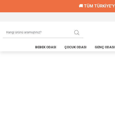
🚚 TÜM TÜRKİYE'Y
BEBEK ODASI
ÇOCUK ODASI
GENÇ ODASI