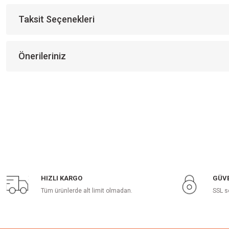
Taksit Seçenekleri
Önerileriniz
Space Yavru Yatak İçi Sünger Yatak
801 Pastel Kahve
HIZLI KARGO
GÜVE
5.000,00 TL
3.850,00 TL
Tüm ürünlerde alt limit olmadan.
SSL s