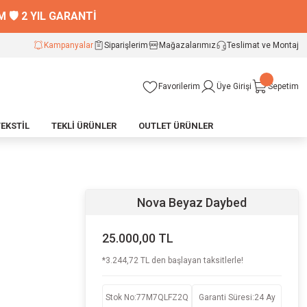
🛡️ 2 YIL GARANTİ
Kampanyalar
Siparişlerim
Mağazalarımız
Teslimat ve Montaj
Favorilerim
Üye Girişi
Sepetim
TEKSTİL
TEKLİ ÜRÜNLER
OUTLET ÜRÜNLER
Nova Beyaz Daybed
25.000,00 TL
*3.244,72 TL den başlayan taksitlerle!
Stok No
:
77M7QLFZ2Q
Garanti Süresi
:
24 Ay