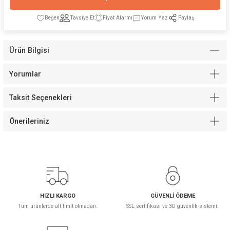
Tavsiye Et
Fiyat Alarmı
Yorum Yaz
Paylaş
Ürün Bilgisi
Modelleri
Yorumlar
Taksit Seçenekleri
Önerileriniz
HIZLI KARGO
GÜVENLİ ÖDEME
Tüm ürünlerde alt limit olmadan.
SSL sertifikası ve 3D güvenlik sistemi.