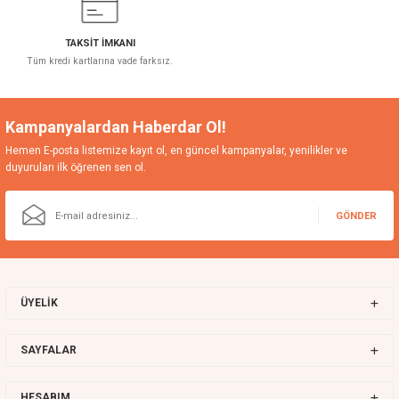
TAKSİT İMKANI
Tüm kredi kartlarına vade farksız.
Kampanyalardan Haberdar Ol!
Hemen E-posta listemize kayıt ol, en güncel kampanyalar, yenilikler ve
duyuruları ilk öğrenen sen ol.
GÖNDER
ÜYELİK
SAYFALAR
HESABIM