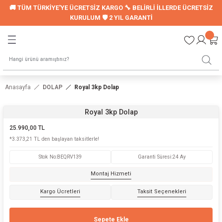
🚚 TÜM TÜRKİYE'YE ÜCRETSİZ KARGO 🔧 BELİRLİ İLLERDE ÜCRETSİZ
Geri Dön
Geri Dön
KURULUM 🛡️ 2 YIL GARANTİ
LER
UYKU SETİ
Montessori Uyku Seti
Anasayfa
DOLAP
Royal 3kp Dolap
Genç Nevresim Seti
Royal 3kp Dolap
ori Modelleri
25.990,00 TL
*3.373,21 TL den başlayan taksitlerle!
Stok No
:
BEQRV139
Garanti Süresi
:
24 Ay
LARI
Montaj Hizmeti
Kargo Ücretleri
Taksit Seçenekleri
Sepete Ekle